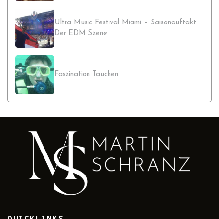
Ultra Music Festival Miami – Saisonauftakt
Der EDM Szene
Faszination Tauchen
QUICKLINKS